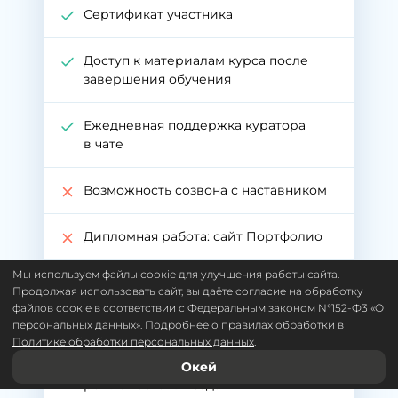
Сертификат участника
Доступ к материалам курса после
завершения обучения
Ежедневная поддержка куратора
в чате
Возможность созвона с наставником
Дипломная работа: сайт Портфолио
Мы используем файлы соокіе для улучшения работы сайта.
Фриланс коучинг. Получение первого
Продолжая использовать сайт, вы даёте согласие на обработку
заказа на фрилансе
файлов соокіе в соответствии с Федеральным законом N°152-Ф3 «O
персональных данных». Подробнее о правилах обработки в
Политике обработки персональных данных
.
Подготовка к трудоустройству.
Помощь в составлении резюме. Код-
Окей
ревью тестовых заданий