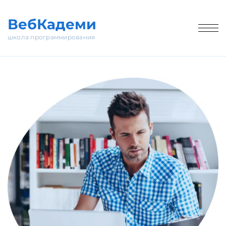
Технологии
Программа
Проекты
Отзывы
Стоимость и запи
ВебКадеми
школа программирования