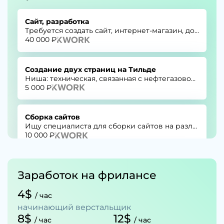
Верстальщик сайтов на постоянное сотрудничество
Сайт, разработка
от 20 000 до 45 000 ₽ на руки
Требуется создать сайт, интернет-магазин, до 100 страниц, до 100 товаров.
ООО Веста • Оренбург
40 000 ₽
HTML-верстальщик
Создание двух страниц на Тильде
от 45 000 до 55 000 ₽ на руки
Ниша: техническая, связанная с нефтегазовой промышленностью.
5 000 ₽
TutorPlace • Санкт-Петербург
Сборка сайтов
Ищу специалиста для сборки сайтов на различных платформах для долгосрочного сотрудничества.
10 000 ₽
Добавить слова и фразы на страницы сайта
Заработок на фрилансе
Нужно добавить слова на 3 страницы сайта
4 000 ₽
4$
/ час
начинающий верстальщик
Доработать сайт
8$
12$
/ час
/ час
Имеется файл по правкам, добавить блоки/поменять фото/тексты