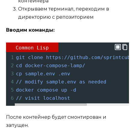
контейнера
Открываем терминал, переходим в
директорию с репозиторием
Вводим команды:
Common Lisp
1
git
clone
https://github.com/sprintcube
2
cd
docker-compose-lamp/
3
cp
sample.env
.env
4
//
modify
sample.env
as
needed
5
docker
compose
up
-d
6
//
visit
localhost
После контейнер будет смонтирован и
запущен.