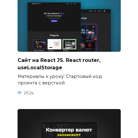
Сайт на React JS. React router,
useLocalStorage
Материалы к уроку: Стартовый код
проекта с версткой
25.2к.