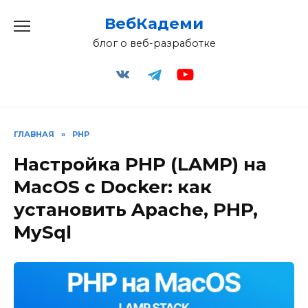
Перейти
ВебКадеми
к
содержанию
блог о веб-разработке
ГЛАВНАЯ
»
PHP
Настройка PHP (LAMP) на
MacOS с Docker: как
установить Apache, PHP,
MySql