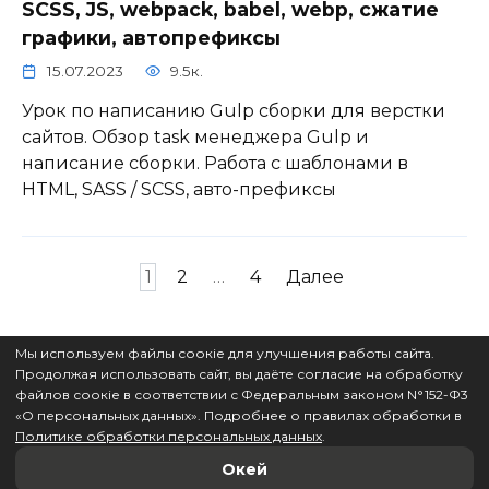
SCSS, JS, webpack, babel, webp, сжатие
графики, автопрефиксы
15.07.2023
9.5к.
Урок по написанию Gulp сборки для верстки
сайтов. Обзор task менеджера Gulp и
написание сборки. Работа с шаблонами в
HTML, SASS / SCSS, авто-префиксы
Навигация
1
2
…
4
Далее
по
записям
Мы используем файлы соокіе для улучшения работы сайта.
Продолжая использовать сайт, вы даёте согласие на обработку
файлов соокіе в соответствии с Федеральным законом N°152-Ф3
«O персональных данных». Подробнее о правилах обработки в
Политике обработки персональных данных
.
© 2026 ВебКадеми
Окей