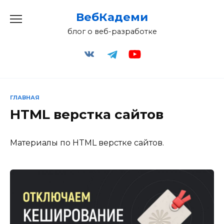
Перейти
ВебКадеми
к
содержанию
блог о веб-разработке
ГЛАВНАЯ
HTML верстка сайтов
Материалы по HTML верстке сайтов.