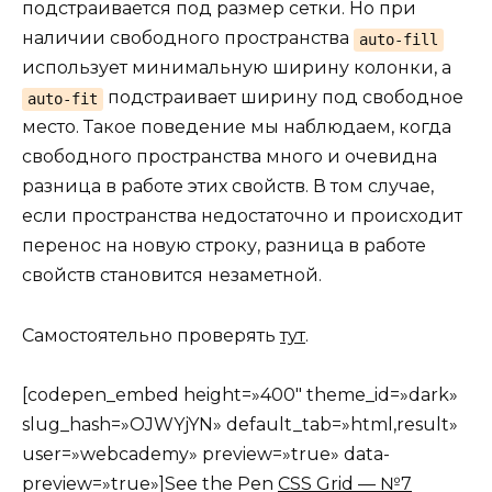
подстраивается под размер сетки. Но при
наличии свободного пространства
auto-fill
использует минимальную ширину колонки, а
подстраивает ширину под свободное
auto-fit
место. Такое поведение мы наблюдаем, когда
свободного пространства много и очевидна
разница в работе этих свойств. В том случае,
если пространства недостаточно и происходит
перенос на новую строку, разница в работе
свойств становится незаметной.
Самостоятельно проверять
тут
.
[codepen_embed height=»400″ theme_id=»dark»
slug_hash=»OJWYjYN» default_tab=»html,result»
user=»webcademy» preview=»true» data-
preview=»true»]See the Pen
CSS Grid — №7