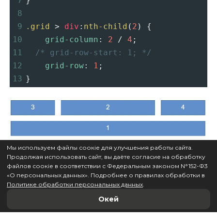
7
}
8
9
.grid
 > 
div
:
nth-child
(
2
) {
10
grid-column
: 
2
 / 
4
;
11
/* grid-row-start: 1; */
12
grid-row
: 
1
;
13
}
Мы используем файлы соокіе для улучшения работы сайта.
Продолжая использовать сайт, вы даёте согласие на обработку
файлов соокіе в соответствии с Федеральным законом N°152-Ф3
«O персональных данных». Подробнее о правилах обработки в
Политике обработки персональных данных
.
А
тут
можно вручную подвигать ячейки туда-
Окей
сюда для закрепления свойств.