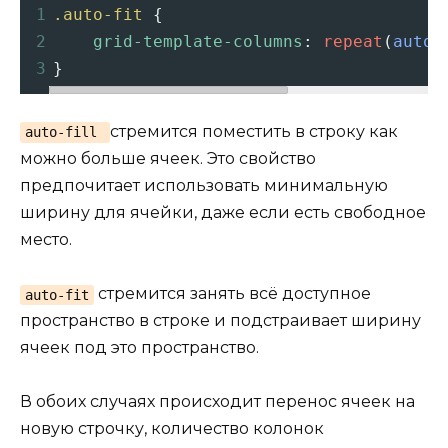
1
.auto-fit
 {
2
grid-template-columns
: 
repeat
(
auto-
3
}
стремится поместить в строку как
auto-fill
можно больше ячеек. Это свойство
предпочитает использовать минимальную
ширину для ячейки, даже если есть свободное
место.
стремится занять всё доступное
auto-fit
пространство в строке и подстраивает ширину
ячеек под это пространство.
В обоих случаях происходит перенос ячеек на
новую строчку, количество колонок