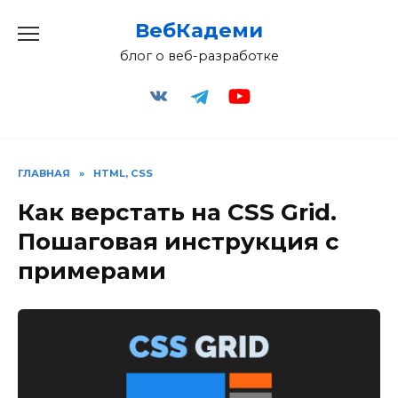
Перейти
ВебКадеми
к
содержанию
блог о веб-разработке
ГЛАВНАЯ
»
HTML, CSS
Как верстать на CSS Grid.
Пошаговая инструкция с
примерами