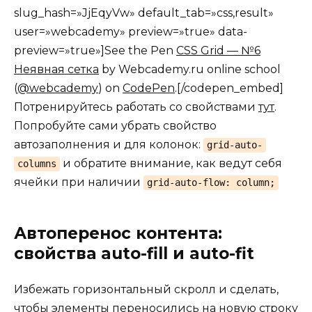
slug_hash=»JjEqyVw» default_tab=»css,result»
user=»webcademy» preview=»true» data-
preview=»true»]See the Pen
CSS Grid — №6
Неявная сетка
by Webcademy.ru online school
(
@webcademy
) on
CodePen
.[/codepen_embed]
Потренируйтесь работать со свойствами
тут
.
Попробуйте сами убрать свойство
автозаполнения и для колонок:
grid-auto-
и обратите внимание, как ведут себя
columns
ячейки при наличии
grid-auto-flow: column;
Автоперенос контента:
свойства auto-fill и auto-fit
Избежать горизонтальный скролл и сделать,
чтобы элементы переносились на новую строку