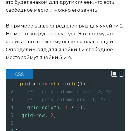
это будет знаком для других ячеек, что есть
свободное место и можно его занять.
В примере выше определен ряд для ячейки 2.
Но место вокруг нее пустует. Это потому, что
ячейка 1 по прежнему остается плавающей.
Определим ряд для ячейки 1 и свободное
место займут ячейки 3 и 4.
CSS
1
.grid
 > 
div
:
nth-child
(
1
) {
2
/*   grid-column-start: 2; */
3
/*   grid-column-end: 4; */
4
grid-column
: 
1
 / 
-1
;
5
grid-row
: 
2
;
6