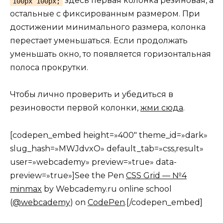
здесь первая колонка резиновая, а
100px 100px;
остальные с фиксированным размером. При
достижении минимального размера, колонка
перестает уменьшаться. Если продолжать
уменьшать окно, то появляется горизонтальная
полоса прокрутки.
Чтобы лично проверить и убедиться в
резиновости первой колонки,
жми сюда
.
[codepen_embed height=»400″ theme_id=»dark»
slug_hash=»MWJdvxO» default_tab=»css,result»
user=»webcademy» preview=»true» data-
preview=»true»]See the Pen
CSS Grid — №4
minmax
by Webcademy.ru online school
(
@webcademy
) on
CodePen
.[/codepen_embed]