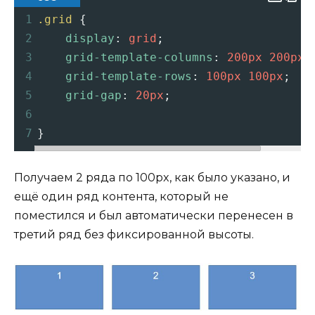
1
.grid
 {
2
display
: 
grid
;
3
grid-template-columns
: 
200px
200px
4
grid-template-rows
: 
100px
100px
;
5
grid-gap
: 
20px
;
6
7
}
Получаем 2 ряда по 100px, как было указано, и
ещё один ряд контента, который не
поместился и был автоматически перенесен в
третий ряд без фиксированной высоты.