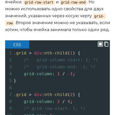
ячейки:
и
. Но
grid-row-start
grid-row-end
можно использовать одно свойства для двух
значений, указанных через косую черту
grid-
. Второе значение можно не указывать, если
row
хотим, чтобы ячейка занимала только один ряд.
CSS
1
.grid
 > 
div
:
nth-child
(
1
) {
2
/*   grid-column-start: 1; */
3
/*   grid-column-end: -1; */
4
grid-column
: 
1
 / 
-1
;
5
}
6
7
.grid
 > 
div
:
nth-child
(
2
) {
8
grid-column
: 
2
 / 
4
;
9
/* grid-row-start: 1; */