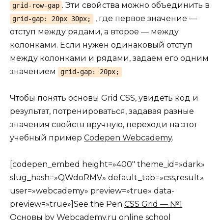
. Эти свойства можно объединить в
grid-row-gap
, где первое значение —
grid-gap: 20px 30px;
отступ между рядами, а второе — между
колонками. Если нужен одинаковый отступ
между колонками и рядами, задаем его одним
значением
grid-gap: 20px;
Чтобы понять основы Grid CSS, увидеть код и
результат, потренироваться, задавая разные
значения свойств вручную, переходи на этот
учебный пример
Codepen Webcademy
.
[codepen_embed height=»400″ theme_id=»dark»
slug_hash=»QWdoRMV» default_tab=»css,result»
user=»webcademy» preview=»true» data-
preview=»true»]See the Pen
CSS Grid — №1
Основы
by Webcademy.ru online school