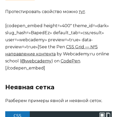
Протестировать свойство можно
тут
.
[codepen_embed height=»400″ theme_id=»dark»
slug_hash=»BapedEz» default_tab=»css,result»
user=»webcademy» preview=»true» data-
preview=»true»]See the Pen
CSS Grid — №5
направление контента
by Webcademy.ru online
school (
@webcademy
) on
CodePen
.
[/codepen_embed]
Неявная сетка
Разберем примеры явной и неявной сеток.
CSS