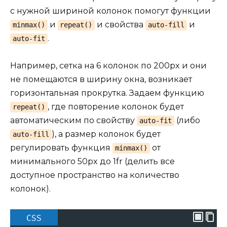
с нужной шириной колонок помогут функции
и
и свойства
и
minmax()
repeat()
auto-fill
.
auto-fit
Например, сетка на 6 колонок по 200px и они
не помещаются в ширину окна, возникает
горизонтальная прокрутка. Задаем функцию
, где повторение колонок будет
repeat()
автоматическим по свойству
(либо
auto-fit
), а размер колонок будет
auto-fill
регулировать функция
от
minmax()
минимального 50px до 1fr (делить все
доступное пространство на количество
колонок).
CSS