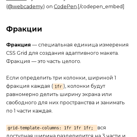
(
@webcademy
) on
CodePen
.[/codepen_embed]
Фракции
Фракция
— специальная единица измерения
CSS Grid для создания адаптивного макета.
Фракция — это часть целого.
Если определить три колонки, шириной 1
фракция каждая (
), колонки будут
1fr
равномерно делить ширину экрана или
свободного для них пространства и занимать
по 1 части каждая.
вся
grid-template-columns: 1fr 1fr 1fr;
доступная ширина разделилится на 3 части и