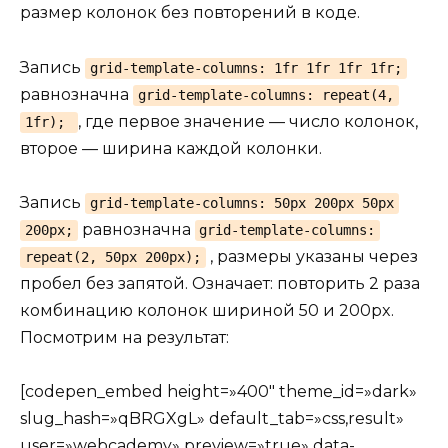
размер колонок без повторений в коде.
Запись
grid-template-columns: 1fr 1fr 1fr 1fr;
равнозначна
grid-template-columns: repeat(4,
, где первое значение — число колонок,
1fr);
второе — ширина каждой колонки.
Запись
grid-template-columns: 50px 200px 50px
равнозначна
200px;
grid-template-columns:
, размеры указаны через
repeat(2, 50px 200px);
пробел без запятой. Означает: повторить 2 раза
комбинацию колонок шириной 50 и 200px.
Посмотрим на результат:
[codepen_embed height=»400″ theme_id=»dark»
slug_hash=»qBRGXgL» default_tab=»css,result»
user=»webcademy» preview=»true» data-