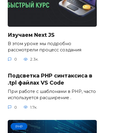
Изучаем Next JS
В этом уроке мы подробно
рассмотрели процесс создания
0
2.3к.
Подсветка PHP синтаксиса в
.tpl файлах VS Code
При работе с шаблонами в PHP, часто
используется расширение .
0
1.7к.
PHP