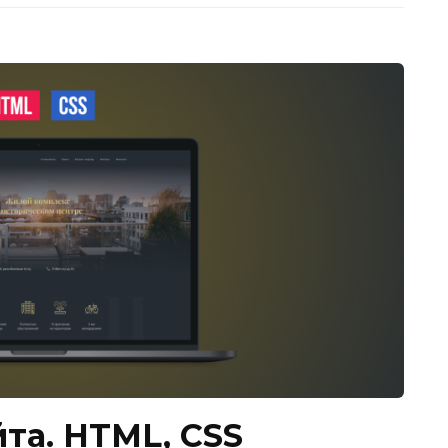
та. HTML, CSS