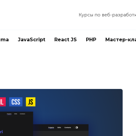
Курсы по веб-разработ
gma
JavaScript
React JS
PHP
Мастер-кл