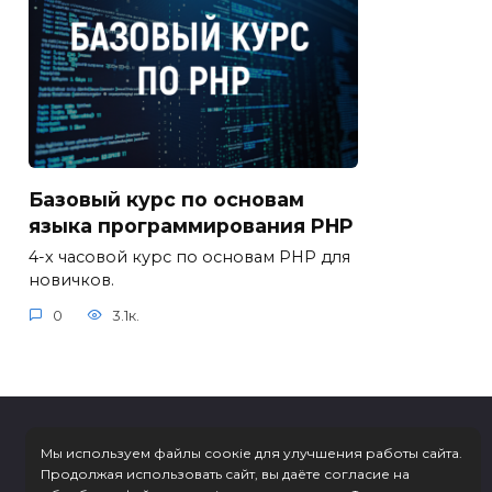
Базовый курс по основам
языка программирования PHP
4-х часовой курс по основам PHP для
новичков.
0
3.1к.
Мы используем файлы соокіе для улучшения работы сайта.
Продолжая использовать сайт, вы даёте согласие на