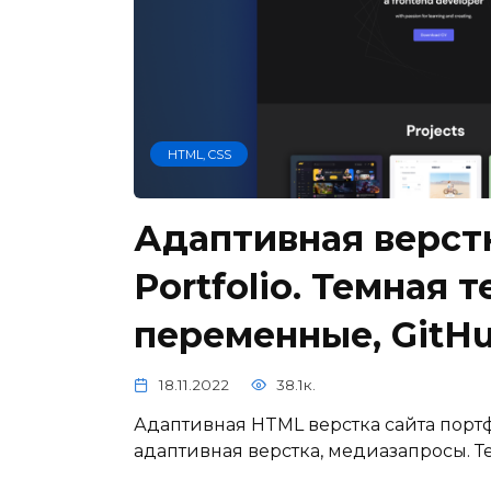
HTML, CSS
Адаптивная верстк
Portfolio. Темная т
переменные, GitH
18.11.2022
38.1к.
Адаптивная HTML верстка сайта порт
адаптивная верстка, медиазапросы. Те