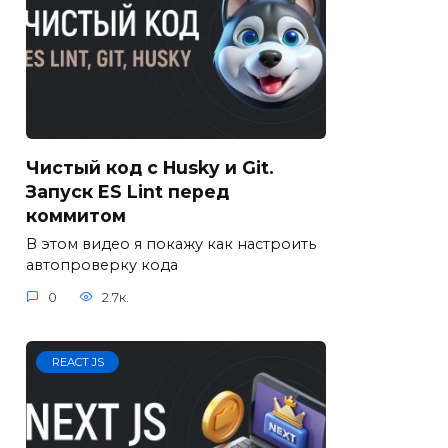
Чистый код с Husky и Git.
Запуск ES Lint перед
коммитом
В этом видео я покажу как настроить
автопроверку кода
0
2.7к.
REACT JS