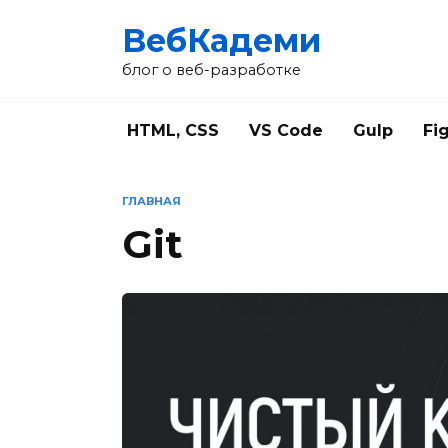
Перейти
ВебКадеми
к
содержанию
блог о веб-разработке
HTML, CSS
VS Code
Gulp
Fi
ГЛАВНАЯ
Git