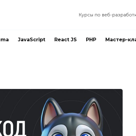
Курсы по веб-разработ
gma
JavaScript
React JS
PHP
Мастер-кл