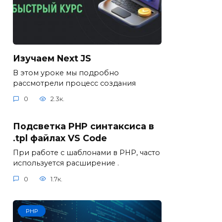
Изучаем Next JS
В этом уроке мы подробно
рассмотрели процесс создания
0
2.3к.
Подсветка PHP синтаксиса в
.tpl файлах VS Code
При работе с шаблонами в PHP, часто
используется расширение .
0
1.7к.
PHP