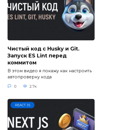
Чистый код с Husky и Git.
Запуск ES Lint перед
коммитом
В этом видео я покажу как настроить
автопроверку кода
0
2.7к.
REACT JS