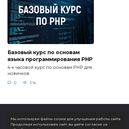
Базовый курс по основам
языка программирования PHP
4-х часовой курс по основам PHP для
новичков.
0
3.1к.
Мы используем файлы соокіе для улучшения работы сайта.
Продолжая использовать сайт, вы даёте согласие на