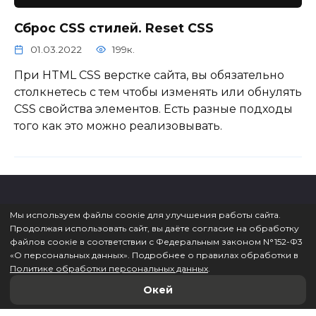
Сброс CSS стилей. Reset CSS
01.03.2022
199к.
При HTML CSS верстке сайта, вы обязательно
столкнетесь с тем чтобы изменять или обнулять
CSS свойства элементов. Есть разные подходы
того как это можно реализовывать.
Мы используем файлы соокіе для улучшения работы сайта.
Продолжая использовать сайт, вы даёте согласие на обработку
© 2026 ВебКадеми
файлов соокіе в соответствии с Федеральным законом N°152-Ф3
«O персональных данных». Подробнее о правилах обработки в
Политике обработки персональных данных
.
Окей