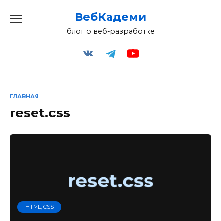
Перейти
ВебКадеми
к
содержанию
блог о веб-разработке
ГЛАВНАЯ
reset.css
HTML, CSS