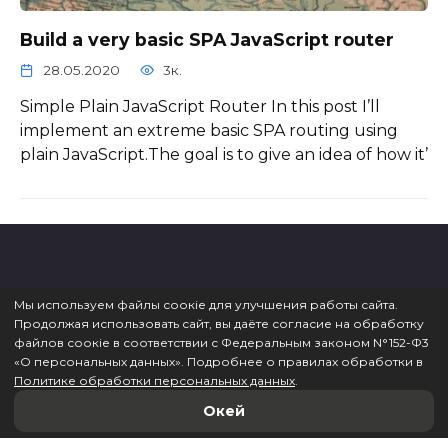
Build a very basic SPA JavaScript router
28.05.2020
3к.
Simple Plain JavaScript Router In this post I’ll
implement an extreme basic SPA routing using
plain JavaScript.The goal is to give an idea of how it’
© 2026 ВебКадеми
Мы используем файлы соокіе для улучшения работы сайта.
Продолжая использовать сайт, вы даёте согласие на обработку
файлов соокіе в соответствии с Федеральным законом N°152-Ф3
«O персональных данных». Подробнее о правилах обработки в
Политике обработки персональных данных
.
Окей