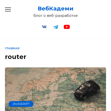
Перейти
ВебКадеми
к
содержанию
блог о веб-разработке
ГЛАВНАЯ
router
JAVASCRIPT